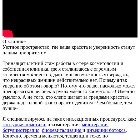
О клинике
Уютное пространство, где ваша красота и уверенность станут
нашим приоритетом
Тринадцатилетний стаж работы в сфере косметологии и
собственная клиника, где я сталкиваюсь с огромным
количеством клиентов, дают мне возможность утверждать,
что некрасивых женщин действительно нет. Почему я так
уверенно об этом говорю? Потому что знаю, насколько может
преобразиться человек в руках умелого косметолога! Именно
умелого. А не того, кто слепо шагает за трендами красоты,
держа над головой транспарант с девизом «Чем больше, тем
лучше».
Я специализируюсь на таких инъекционных процедурах, как:
контурная пластика
, плазмотерапия,
мезотерапия
,
ботулинотерапия
,
биоревитализация
и
инъекции ботокса
.
Конечно, времена меняются, тенденции тоже, но