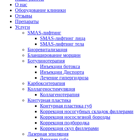
О нас
Оборудование клиники
Отзывы
Препараты
Услуги
SMAS-лифтинг
SMAS-лифтинг лица
SMAS-лифтинг тела
Биоревитализация
Бланширование морщин
Ботулинотерапия
Инъекции ботокса
Инъекции Диспорта
Лечение гипергидроза
Карбокситерапия
Коллагеностимуляция
Коллагенотерапия
Контурная пластика
Контурная пластика губ
Коррекция носогубных складок филлерами
Коррекция носослезной борозды
Коррекция подбородка
Коррекция скул филлерами
Лазерная эпиляция
Верхняя губа