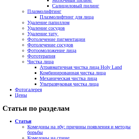
Молочный пилинг
Салициловый пилинг
Плазмолифтинг
Плазмолифтинг для лица
Удаление папиллом
Удаление сосудов
Удаление тату
Фотолечение пигментации
Фотолечение сосудов
Фотоомоложение лица
Фототерапия
Чистка лица
Атравматичная чистка лица Holy Land
Комбинированная чистка лица
Механическая чистка лица
Ультразвуковая чистка лица
Фотогалерея
Цены
Статьи по разделам
Статьи
Комедоны на лбу: причины появления и методы
борьбы
Комедоны на спине