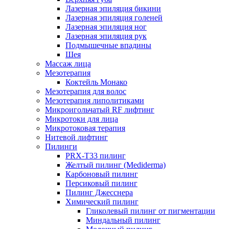
Лазерная эпиляция бикини
Лазерная эпиляция голеней
Лазерная эпиляция ног
Лазерная эпиляция рук
Подмышечные впадины
Шея
Массаж лица
Мезотерапия
Коктейль Монако
Мезотерапия для волос
Мезотерапия липолитиками
Микроигольчатый RF лифтинг
Микротоки для лица
Микротоковая терапия
Нитевой лифтинг
Пилинги
PRX-T33 пилинг
Желтый пилинг (Mediderma)
Карбоновый пилинг
Персиковый пилинг
Пилинг Джесснера
Химический пилинг
Гликолевый пилинг от пигментации
Миндальный пилинг