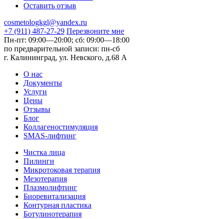
Оставить отзыв
cosmetologkgl@yandex.ru
+7 (911) 487-27-29
Перезвоните мне
Пн-пт: 09:00—20:00;
сб: 09:00—18:00
по предварительной записи:
пн-сб
г. Калининград, ул. Невского,
д.68 А
О нас
Документы
Услуги
Цены
Отзывы
Блог
Коллагеностимуляция
SMAS-лифтинг
Чистка лица
Пилинги
Микротоковая терапия
Мезотерапия
Плазмолифтинг
Биоревитализация
Контурная пластика
Ботулинотерапия